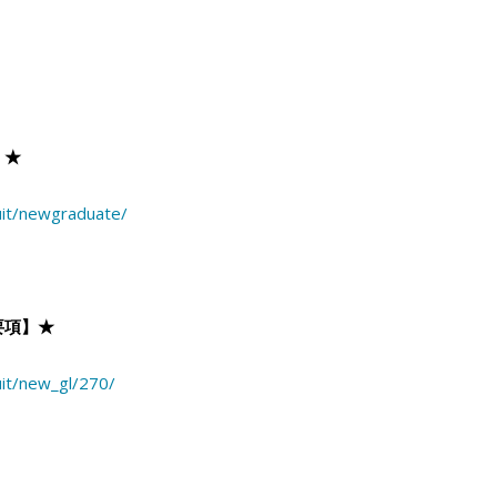
】★
ruit/newgraduate/
要項】★
ruit/new_gl/270/